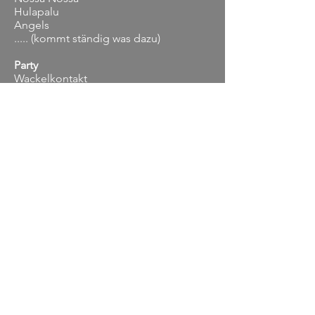
Hulapalu
Angels
..... (kommt ständig was dazu)
Party
Wackelkontakt
Bella Napoli
Macarena
Don't stop believin
Relight my fire
Gimme Gimme Gimme
Everybody (Backstreets back)
Wannabe
Hallo Kleine Maus
Der Zug hat keine Bremse
Wo war ich in der Nacht
Wie heißt die Mutter von Nicki Lauda
Expresso und Tschianti
Cordula Grün
Pocahontas
YMCA
Can't take my eyes of you
I will survive