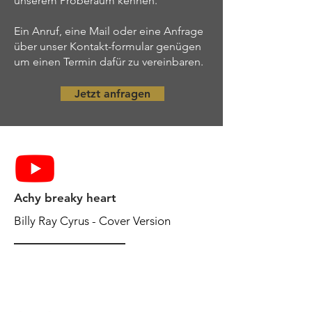
unserem Proberaum kennen.
Ein Anruf, eine Mail oder eine Anfrage
über unser
Kontakt-formular
genügen
um einen Termin dafür zu vereinbaren.
Jetzt anfragen
Achy breaky heart
Billy Ray Cyrus - Cover Version