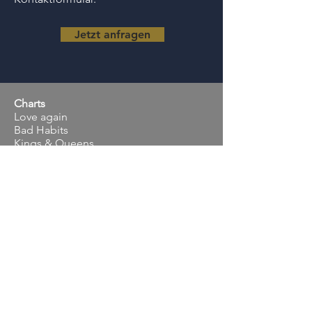
Jetzt anfragen
Charts
Love again
Bad Habits
Kings & Queens
Dance Monkey
Senorita
Ex's and Oh's
Perfect
No roots
Dear future husband
Ma cherie (DJ Antoinne)
You are the reason
Nossa Nossa
Hulapalu
Angels
..... (kommt ständig was dazu)